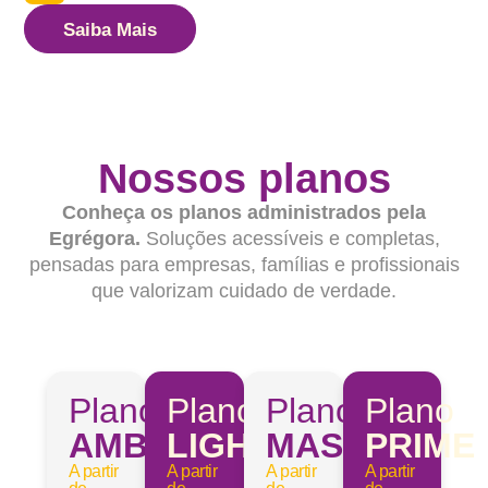
Saiba Mais
Nossos planos
Conheça os planos administrados pela
Egrégora.
Soluções acessíveis e completas,
pensadas para empresas, famílias e profissionais
que valorizam cuidado de verdade.
Plano
Plano
Plano
Plano
AMBULATORIAL
LIGHT
MASTER
PRIME
A partir
A partir
A partir
A partir