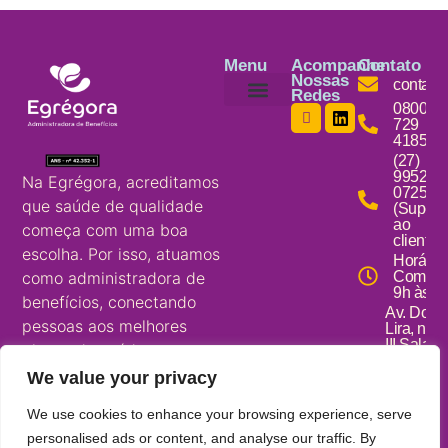
Menu
Acompanhe
Contato
Nossas
contato
Redes
0800
Página Inicial
A Egrégora
Sou Corretor
Portal da Corretora
Portal do Cliente
729
4185
(27)
99521-
Na Egrégora, acreditamos
0725
que saúde de qualidade
(Suport
ao
começa com uma boa
cliente)
escolha. Por isso, atuamos
Horário
como administradora de
Comerci
9h às 1
benefícios, conectando
Av. Douto
pessoas aos melhores
Lira, n35
III Sala 
planos de saúde com
1302 CE
atenção, transparência e
We value your privacy
29.101-2
CNPJ
responsabilidade.
48.578.5
We use cookies to enhance your browsing experience, serve
35
personalised ads or content, and analyse our traffic. By